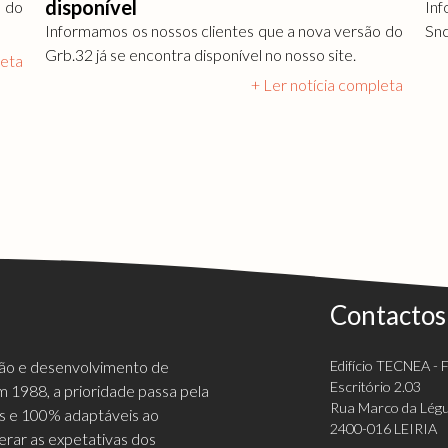
disponível
o do
Inf
Informamos os nossos clientes que a nova versão do
Snc
Grb.32 já se encontra disponível no nosso site.
leta
+ Ler notícia completa
Contactos
ção e desenvolvimento de
Edifício TECNEA - Fi
Escritório 2.03
 1988, a prioridade passa pela
Rua Marco da Légu
vas e 100% adaptáveis ao
2400-016 LEIRIA
erar as expetativas dos