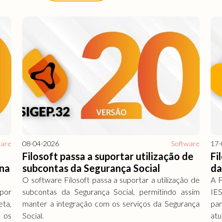
ware
08-04-2026
Software
17-
Filosoft passa a suportar utilização de
Fi
 na
subcontas da Segurança Social
da
O software Filosoft passa a suportar a utilização de
A F
por
subcontas da Segurança Social, permitindo assim
IES
ta,
manter a integração com os serviços da Segurança
pa
 os
Social.
atu