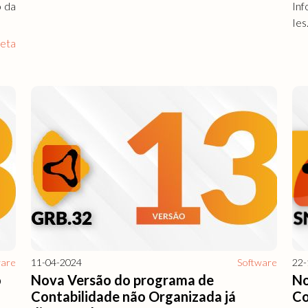
o da
Inf
Ies
leta
ware
11-04-2024
Software
22-
o
Nova Versão do programa de
No
Contabilidade não Organizada já
Co