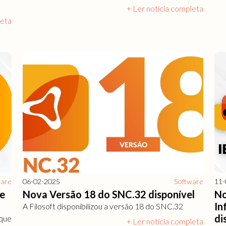
+ Ler notícia completa
leta
ware
06-02-2025
Software
11-
 e
Nova Versão 18 do SNC.32 disponível
No
In
A Filosoft disponibilizou a versão 18 do SNC.32
di
que
+ Ler notícia completa