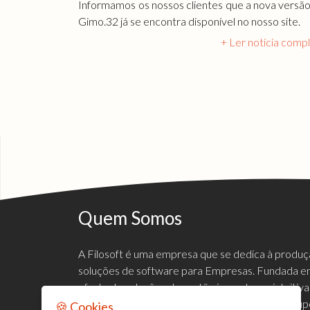
Informamos os nossos clientes que a nova versã
Gimo.32 já se encontra disponível no nosso site.
+ Ler notícia comp
Quem Somos
A Filosoft é uma empresa que se dedica à produ
soluções de software para Empresas. Fundada em
oferta de soluções de gestão inovadoras, intuiti
mercado empresarial, de forma a satisfazer e sup
🍪 Cookies