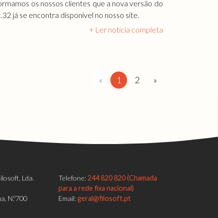
ormamos os nossos clientes que a nova versão do
.32 já se encontra disponível no nosso site.
+ Ler notícia completa
«
1
2
»
losoft, Lda.
Telefone:
244 820 820 (Chamada
para a rede fixa nacional)
a, N.º700
Email:
geral@filosoft.pt