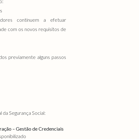
o:
is
zadores continuem a efetuar
de com os novos requisitos de
ados previamente alguns passos
l da Segurança Social:
uração – Gestão de Credenciais
ponibilizado