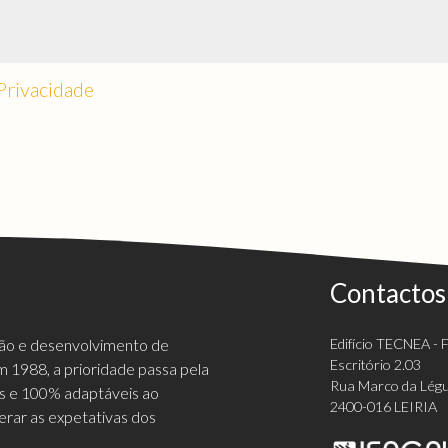
 Privacidade
Contactos
ção e desenvolvimento de
Edifício TECNEA - Fi
Escritório 2.03
 1988, a prioridade passa pela
Rua Marco da Légu
vas e 100% adaptáveis ao
2400-016 LEIRIA
erar as expetativas dos