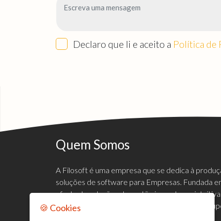
Declaro que li e aceito a
Política de
Quem Somos
A Filosoft é uma empresa que se dedica à produ
soluções de software para Empresas. Fundada em
oferta de soluções de gestão inovadoras, intuiti
mercado empresarial, de forma a satisfazer e sup
🍪 Cookies
clientes.