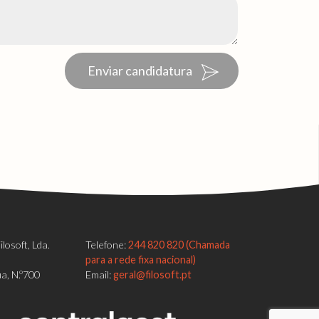
Enviar candidatura
losoft, Lda.
Telefone:
244 820 820 (Chamada
para a rede fixa nacional)
a, N.º700
Email:
geral@filosoft.pt