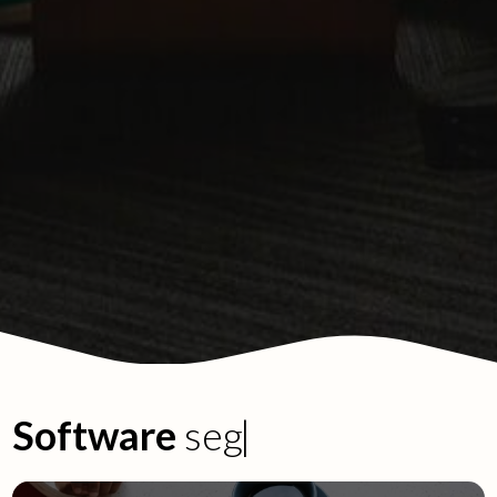
Software
s
e
g
u
r
o
|