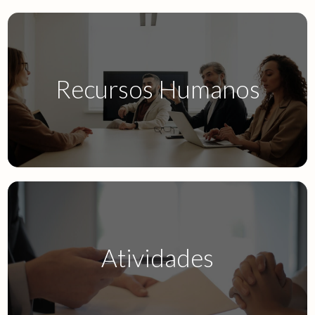
Recursos Humanos
Sigep.32
Atividades
Segest.32