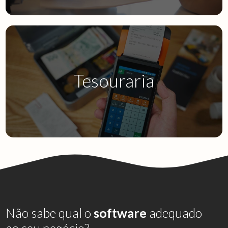
Tesouraria
Bct.32
Não sabe qual o
software
adequado
ao seu negócio?