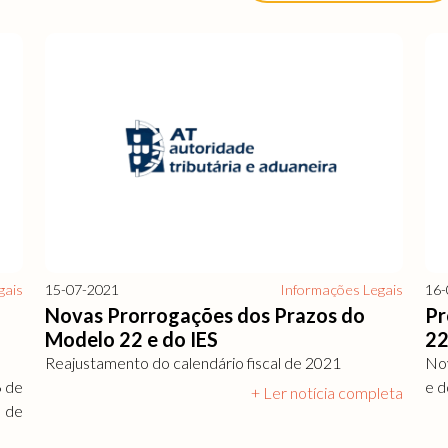
gais
15-07-2021
Informações Legais
16-
o
Novas Prorrogações dos Prazos do
Pr
Modelo 22 e do IES
22
Reajustamento do calendário fiscal de 2021
Nov
6 de
e d
+ Ler notícia completa
1 de