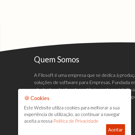
Quem Somos
A Filosoft é uma empresa que se dedica à produ
soluções de software para Empresas. Fundada em
oferta de soluções de gestão inovadoras, intuiti
mercado empresarial, de forma a satisfazer e sup
🍪 Cookies
clientes.
Este Website utiliza cookies para melhorar a sua
experiência de utilização, ao continuar a navegar
aceita a nossa
Política de Privacidade
Aceitar