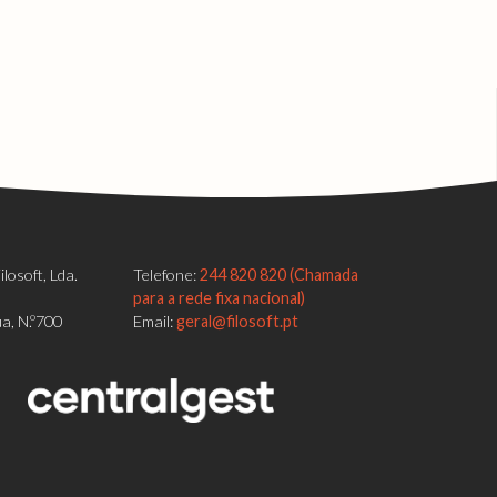
losoft, Lda.
Telefone:
244 820 820 (Chamada
para a rede fixa nacional)
a, N.º700
Email:
geral@filosoft.pt