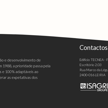
Contactos
ção e desenvolvimento de
Edifício TECNEA - Fi
Escritório 2.03
 1988, a prioridade passa pela
Rua Marco da Légu
vas e 100% adaptáveis ao
2400-016 LEIRIA
erar as expetativas dos