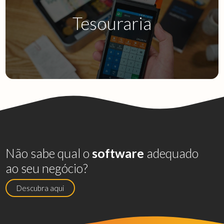
Tesouraria
Bct.32
Não sabe qual o
software
adequado
ao seu negócio?
Descubra aqui