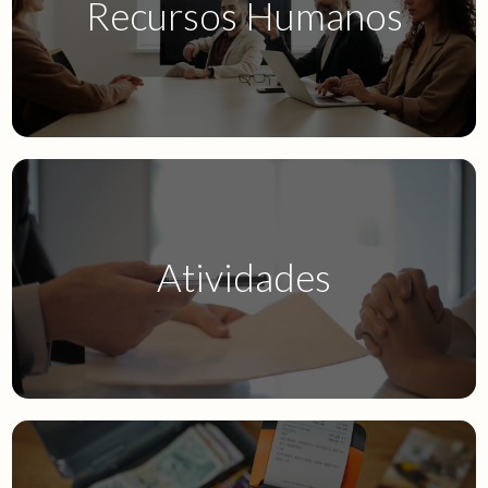
Recursos Humanos
Sigep.32
Atividades
Segest.32