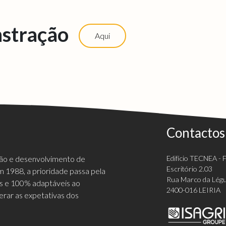
stração
Aqui
Contactos
ção e desenvolvimento de
Edifício TECNEA - Fi
Escritório 2.03
 1988, a prioridade passa pela
Rua Marco da Légu
vas e 100% adaptáveis ao
2400-016 LEIRIA
erar as expetativas dos