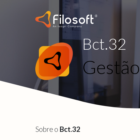
Bct.32
Gestão 
Sobre o
Bct.32