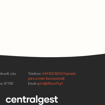
losoft, Lda.
Telefone:
244 820 820 (Chamada
para a rede fixa nacional)
a, N.º700
Email:
geral@filosoft.pt