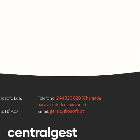
losoft, Lda.
Telefone:
244 820 820 (Chamada
para a rede fixa nacional)
a, N.º700
Email:
geral@filosoft.pt