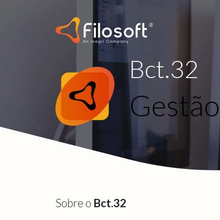
Bct.32
Gestão 
Sobre o
Bct.32