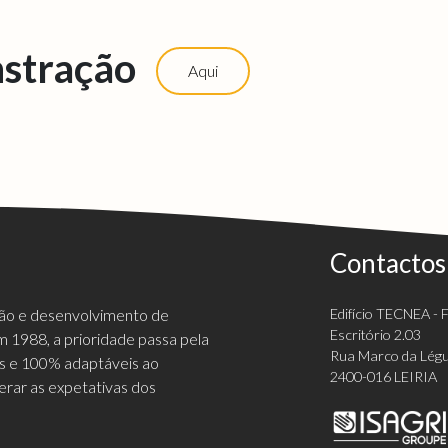
stração
Aqui
Contactos
ção e desenvolvimento de
Edifício TECNEA - Fi
Escritório 2.03
 1988, a prioridade passa pela
Rua Marco da Légu
vas e 100% adaptáveis ao
2400-016 LEIRIA
erar as expetativas dos