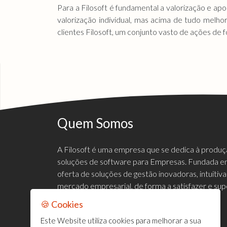
Para a Filosoft é fundamental a valorização e ap
valorização individual, mas acima de tudo melho
clientes Filosoft, um conjunto vasto de ações de 
Quem Somos
A Filosoft é uma empresa que se dedica à produ
soluções de software para Empresas. Fundada em
oferta de soluções de gestão inovadoras, intuiti
mercado empresarial, de forma a satisfazer e sup
clientes.
🍪 Cookies
Este Website utiliza cookies para melhorar a sua