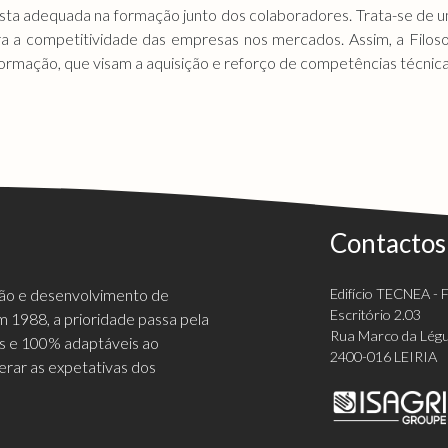
osta adequada na formação junto dos colaboradores. Trata-se de u
ra a competitividade das empresas nos mercados. Assim, a Filoso
formação, que visam a aquisição e reforço de competências técnica
Contactos
ção e desenvolvimento de
Edifício TECNEA - Fi
Escritório 2.03
 1988, a prioridade passa pela
Rua Marco da Légu
vas e 100% adaptáveis ao
2400-016 LEIRIA
erar as expetativas dos