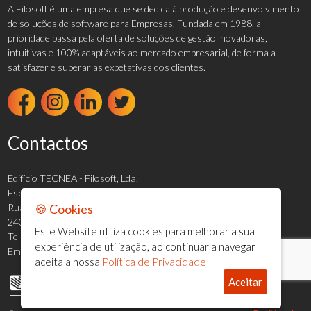
A Filosoft é uma empresa que se dedica à produção e desenvolvimento
de soluções de software para Empresas. Fundada em 1988, a
prioridade passa pela oferta de soluções de gestão inovadoras,
intuitivas e 100% adaptáveis ao mercado empresarial, de forma a
satisfazer e superar as expetativas dos clientes.
Contactos
Edifício TECNEA - Filosoft, Lda.
Escritório 2.03
Rua Marco da Légua, N.º700
🍪 Cookies
2400-016 LEIRIA
Este Website utiliza cookies para melhorar a sua
Telefone:
244 820 820 (Chamada para a rede fixa nacional)
experiência de utilização, ao continuar a navegar
Email:
geral@filosoft.pt
aceita a nossa
Política de Privacidade
Aceitar