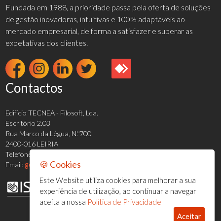
Fundada em 1988, a prioridade passa pela oferta de soluções
de gestão inovadoras, intuitivas e 100% adaptáveis ao
mercado empresarial, de forma a satisfazer e superar as
expetativas dos clientes.
Contactos
Edifício TECNEA - Filosoft, Lda.
Escritório 2.03
Rua Marco da Légua, N.º700
2400-016 LEIRIA
Telefone:
244 820 820 (Chamada para a rede fixa nacional)
🍪 Cookies
Email:
geral@filosoft.pt
Este Website utiliza cookies para melhorar a sua
experiência de utilização, ao continuar a navegar
aceita a nossa
Política de Privacidade
Aceitar