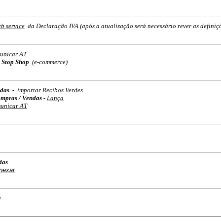
b service
da Declaração IVA (após a atualização será necessário rever as defini
unicar AT
 Stop Shop
(e-commerce)
ndas
-
importar Recibos Verdes
ompras / Vendas -
Lança
unicar AT
das
nexar
e