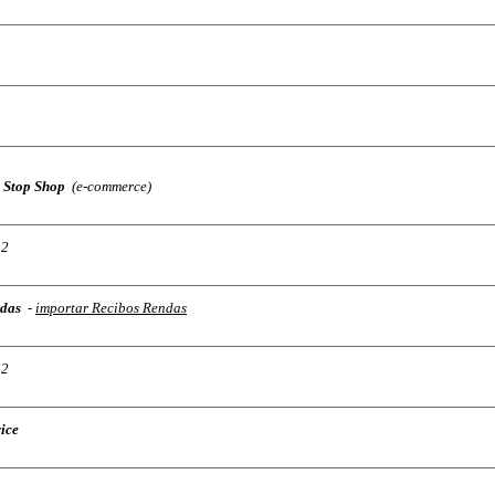
 Stop Shop
(e-commerce)
32
ndas
-
importar Recibos Rendas
32
ice